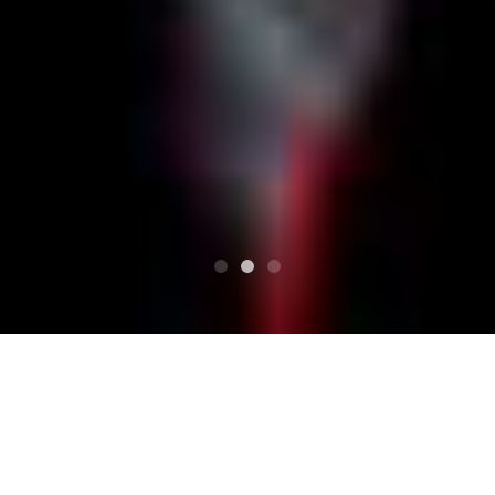
ВВЕРХ
График
一紅一笑
一紅一笑