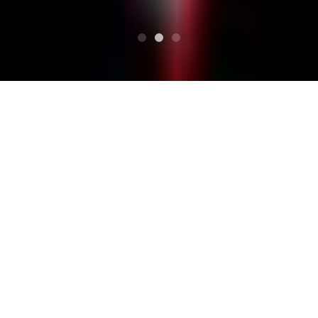
ВВЕРХ
Дискография
Дискография
Это новый список информации о прибытии. Здесь вы
можете посмотреть медиа, самый последний источн
ик звука, информацию о сводках событий и т. Д.!
Поиск