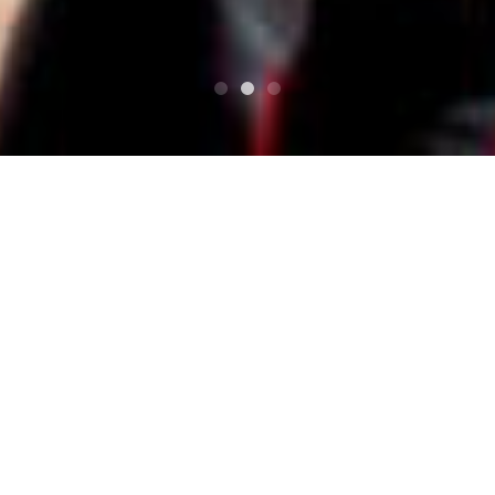
ВВЕРХ
Кино
ヒマワリ
ヒマワリ