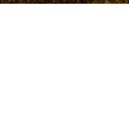
ВВЕРХ
KATSURAGI GARDEN FES 2014 "Family"
CaSSETTE CON-LOS/カセットコンロス
CaSSETTE CON-LOS/カ
セットコンロス
KATSURAGI GARDEN FES 201
4 "Family" детали Cast
Ведущая японская группа калипсо «Кассет Конрос»
(Vedushchaya yaponskaya gruppa kalipso «Kasset Konr
os»)