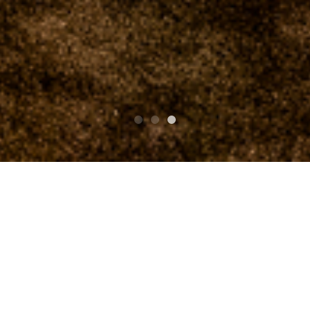
Top
V.A RUSTIC STOMP 2015
CABALLERO POLKERS/キャバレロポルカーズ
V.A RUSTIC STOMP 2015
Participant details：CAB