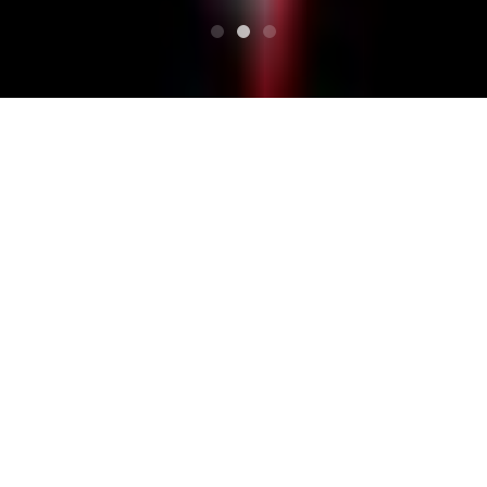
TOP
『A Música Tea-Party』vol.6
Live &music bar CLUB ZOU/クラブゾウ
Live &music bar CLUB Z
OU/クラブゾウ
『A Música Tea-Party』vol.6
開催場所詳細