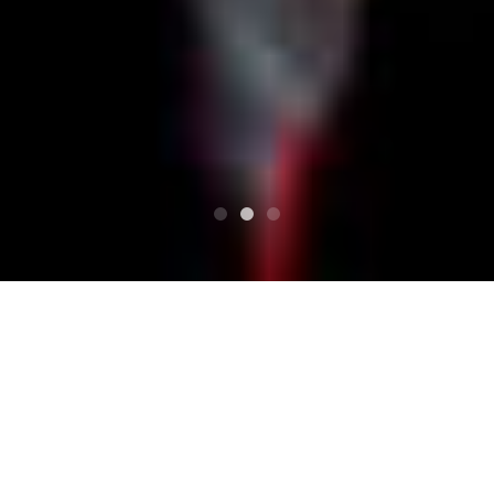
TOP
〜Tour de Al-Andalus〜 Codex Barbès 3rd Albu
m『Chapitre troisième』Release Tour
南堀江Socore Factory/ソーコアファクトリー