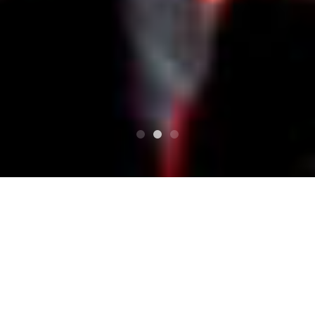
टॉप
宝さがしの夜
宝さがしの夜
Yokkaichi, Mie प्रान्त में आयोजित लाइव और डीजे कार्यक्रम! (yokkai