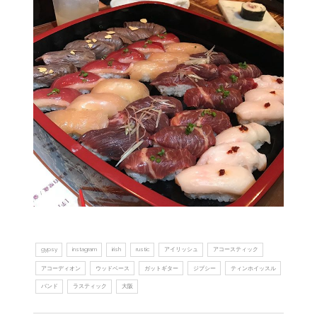
gypsy
instagram
irish
rustic
アイリッシュ
アコースティック
アコーディオン
ウッドベース
ガットギター
ジプシー
ティンホイッスル
バンド
ラスティック
大阪