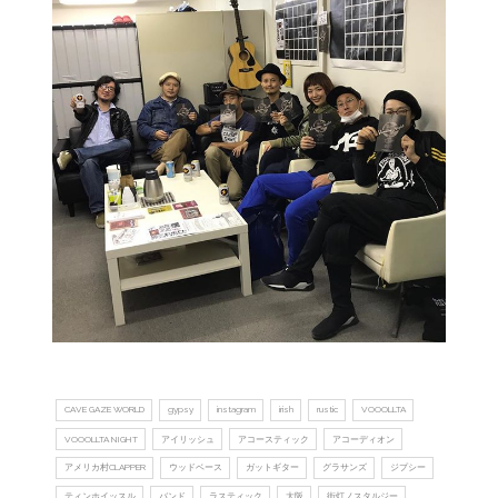
CAVE GAZE WORLD
gypsy
instagram
irish
rustic
VOOOLLTA
VOOOLLTA NIGHT
アイリッシュ
アコースティック
アコーディオン
アメリカ村CLAPPER
ウッドベース
ガットギター
グラサンズ
ジプシー
ティンホイッスル
バンド
ラスティック
大阪
街灯ノスタルジー