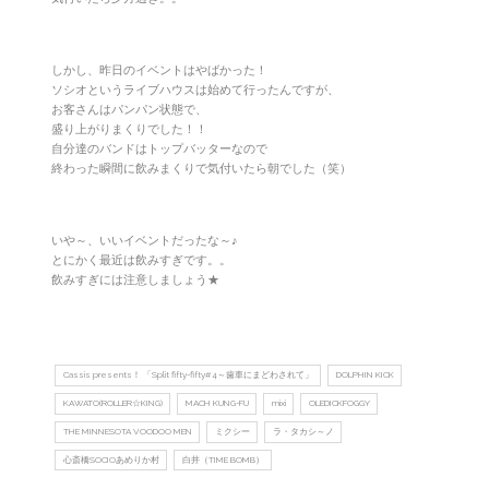
しかし、昨日のイベントはやばかった！
ソシオというライブハウスは始めて行ったんですが、
お客さんはパンパン状態で、
盛り上がりまくりでした！！
自分達のバンドはトップバッターなので
終わった瞬間に飲みまくりで気付いたら朝でした（笑）
いや～、いいイベントだったな～♪
とにかく最近は飲みすぎです。。
飲みすぎには注意しましょう★
Cassis presents！ 「Split fifty-fifty#4～歯車にまどわされて」
DOLPHIN KICK
KAWATO(ROLLER☆KING)
MACH KUNG-FU
mixi
OLEDICKFOGGY
THE MINNESOTA VOODOO MEN
ミクシー
ラ・タカシ～ノ
心斎橋SOCIOあめりか村
白井（TIME BOMB）