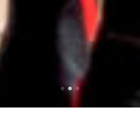
상단
凩kogarashi