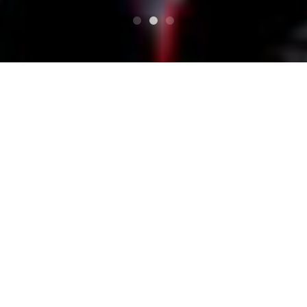
SUPERIORE
MUSTANG/ムスタング
Tag : MUSTANG/ム