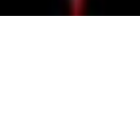
टॉप
अनुसूची
Rockamencoワンマン
Rockamencoワンマン
रॉक और फ़्लेमेंको को मिलाने वाले बैंड ROCKAMENCO का वन-मैन इ
वेंट! (rok aur flemenko ko milaane vaale baind rochkamain
cho ka van-main ivent!)