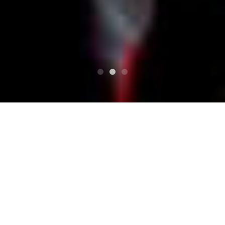
HAUT
Calendrier
Treasure Riders Cup
Treasure Riders Cup
Événement Strider dans la ville de Yokkaichi, préfecture
de Mie