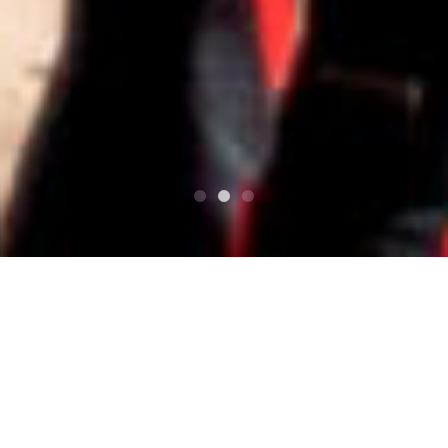
PARTE SUPERIOR SUPERIOR
Información
¡Se publicará el registro dividido! `` Mohirration de
la caja del tesoro ''.
¡Se publicará el registro