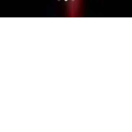
SUPERIORE
TOKYO RUSTIC JAMBOREE
宇宙民族
宇宙民族
TOKYO RUSTIC JAMBOREE D
ettagli del cast
Etnia spaziale. Una band rustica di sei membri con sede
ad Akita City. L'esibizione dal vivo di rockabilly, ska, cow
punk, irlandese, ecc., Con una rima unica nei testi giappo
nesi e cantando con un potere di canto travolgente è un