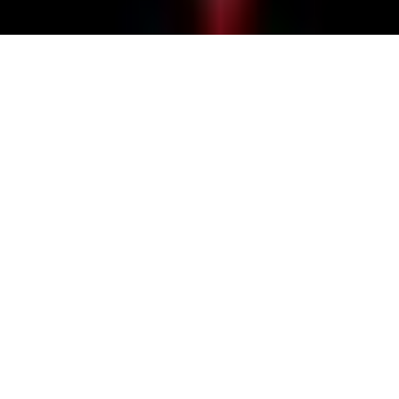
HAUT
-clubasia 20th Anniversary- St.Patrick's Day THE
WILD ROVER 2016
Johnsons Motorcar/ジョンソンズモーターカー
Johnsons Motorcar/ジョ
ンソンズモーターカー
-clubasia 20th Anniversary-
St.Patrick's Day THE WILD R
OVER 2016 Cast détails