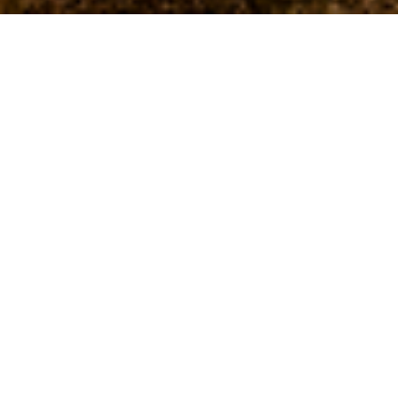
PARTE SUPERIOR SUPERIOR
RUSTIC STOMP2009
HOBBLEDEES/ホブルディーズ
HOBBLEDEES/ホブルデ
ィーズ
RUSTIC STOMP2009 detalle
s reparto
En el pasado, trabajó como el acto de apertura de Blue
Hearts e hizo su debut principal en Sony en 1992. Una ca
nción muy famosa "Red Flower" fue proporcionada a Rie