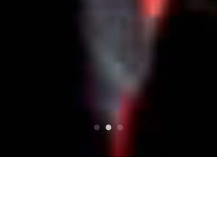
PARTE SUPERIOR SUPERIOR
St.Patrick's Day THE WILD ROVER 2013
OINK/オインク