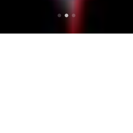
PARTE SUPERIOR SUPERIOR
TOKYO RUSTIC JAMBOREE
宇宙民族
宇宙民族
TOKYO RUSTIC JAMBOREE d
etalles reparto
Etnia espacial. Una banda rústica de seis miembros con
sede en la ciudad de Akita. La actuación en vivo de rock