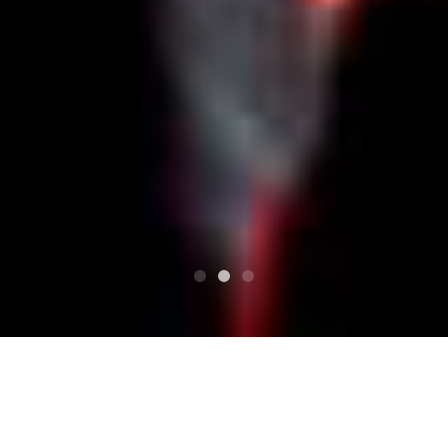
상단
宝さがしの夜
四日市 club chaos