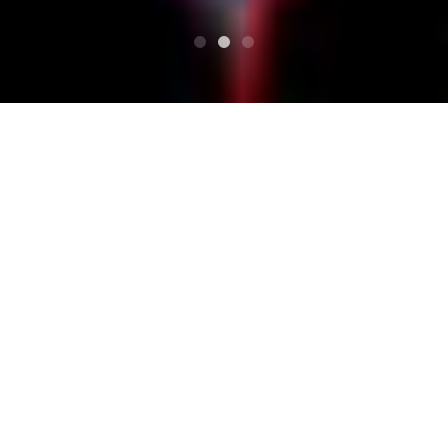
SUPERIORE
宝さがしの夜
四日市 club chaos
四日市 club chaos
宝さがしの夜 Dettagli sul luo
go
Mie, Yokkaichi Caos del club live house