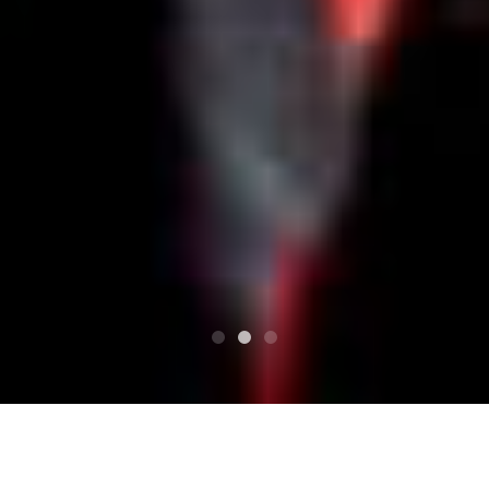
टॉप
宝さがしの夜
四日市 club chaos