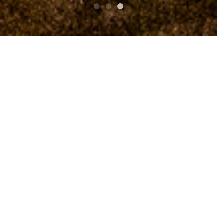
Top
V.A RUSTIC STOMP 2015
GAROTA/ガロタ
V.A RUSTIC STOMP 2015
Detalles del participant
e：GAROTA/ガロタ
¡Banda punk de música popular de Osaka!