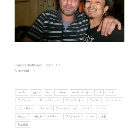
Christophe&Carol！Merci！！
A bientot！！
ameba
gypsy
irish
mohikan
mohikan family's
rock
rustic
アイリッシュ
アコースティック
アコーディオン
アメブロ
ウッドベース
ガットギター
ジプシー
ティンホイッスル
バンド
フィドル
モヒカン
モヒカンファミリーズ
ラスティック
ロック
大阪
民族音楽