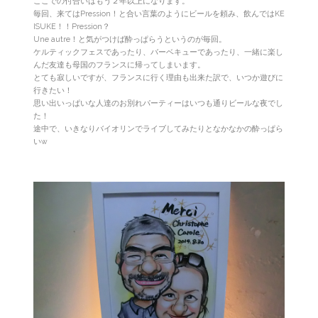
ここでの付合いはもう２年以上になります。
毎回、来てはPression！と合い言葉のようにビールを頼み、飲んではKE
ISUKE！！Pression？
Une autre！と気がつけば酔っぱらうというのが毎回。
ケルティックフェスであったり、バーベキューであったり、一緒に楽し
んだ友達も母国のフランスに帰ってしまいます。
とても寂しいですが、フランスに行く理由も出来た訳で、いつか遊びに
行きたい！
思い出いっぱいな人達のお別れパーティーはいつも通りビールな夜でし
た！
途中で、いきなりバイオリンでライブしてみたりとなかなかの酔っぱら
いw